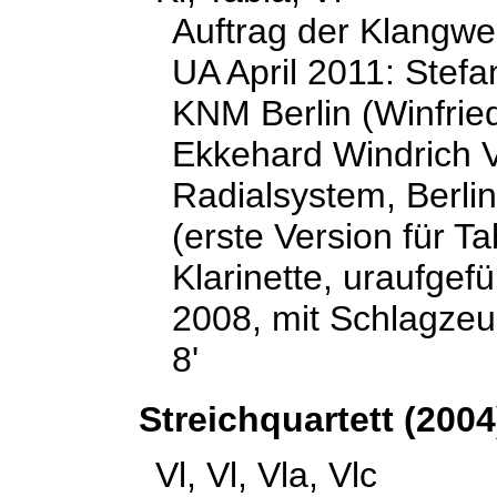
Auftrag der Klangwer
UA April 2011: Stefa
KNM Berlin (Winfried
Ekkehard Windrich Vi
Radialsystem, Berlin
(erste Version für T
Klarinette, uraufge
2008, mit Schlagzeu
8'
Streichquartett (2004
Vl, Vl, Vla, Vlc