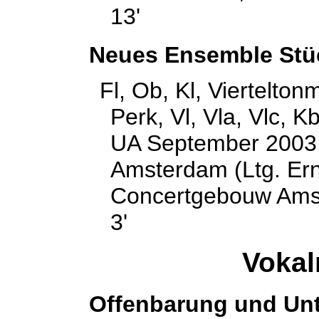
13'
Neues Ensemble Stüc
Fl, Ob, Kl, Viertelton
Perk, Vl, Vla, Vlc, K
UA September 2003
Amsterdam (Ltg. Erns
Concertgebouw Am
3'
Vokal
Offenbarung und Un